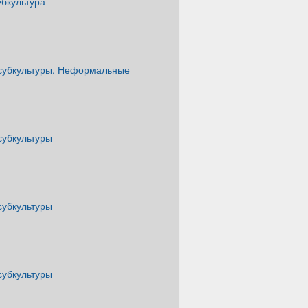
убкультура
убкультуры. Неформальные
убкультуры
убкультуры
убкультуры