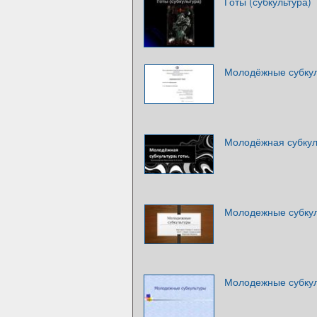
Готы (субкультура)
Молодёжные субку
Молодёжная субкул
Молодежные субку
Молодежные субку