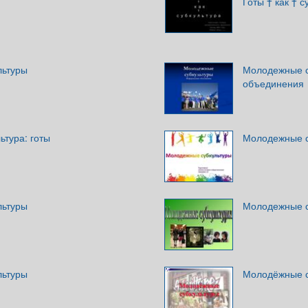
Готы † как † с
льтуры
Молодежные с
объединения
ьтура: готы
Молодежные с
льтуры
Молодежные с
льтуры
Молодёжные с