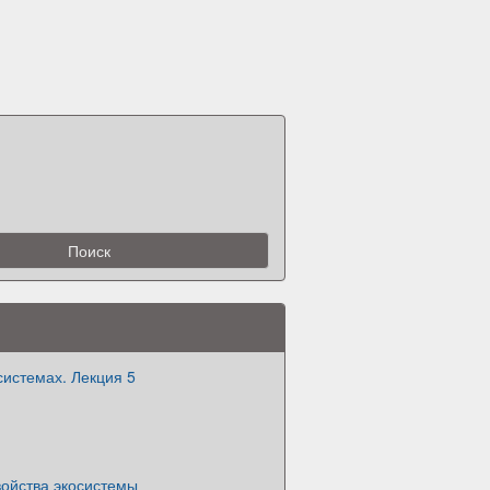
системах. Лекция 5
войства экосистемы