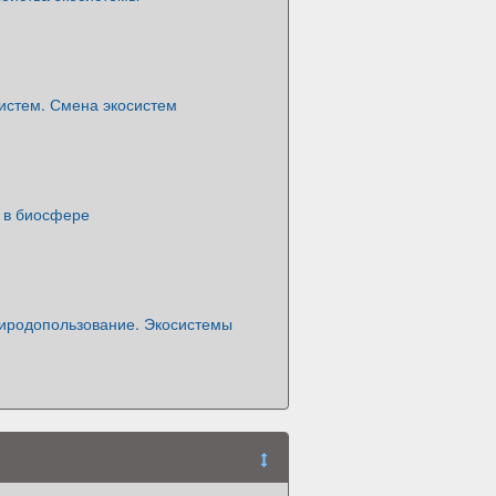
истем. Смена экосистем
и в биосфере
риродопользование. Экосистемы