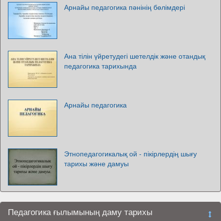
Арнайы педагогика пәнінің бөлімдері
Ана тілін үйретудегі шетелдік және отандық
педагогика тарихында
Арнайы педагогика
Этнопедагогикалық ой - пікірлердің шығу
тарихы және дамуы
Педагогика ғылымының даму тарихы