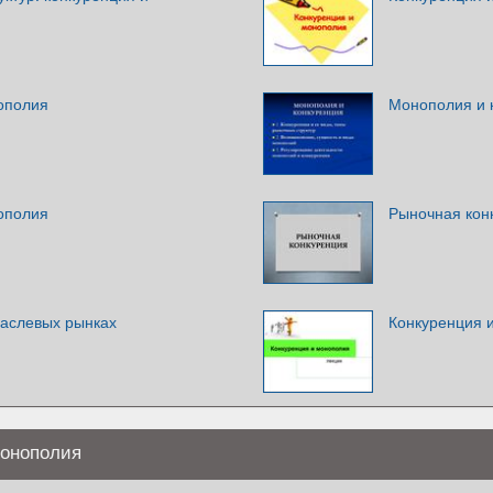
ополия
Монополия и 
ополия
Рыночная конк
раслевых рынках
Конкуренция 
Монополия