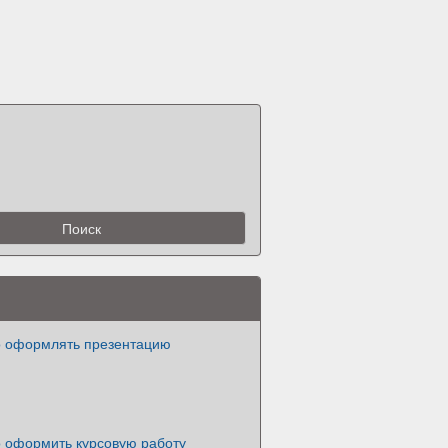
о оформлять презентацию
о оформить курсовую работу