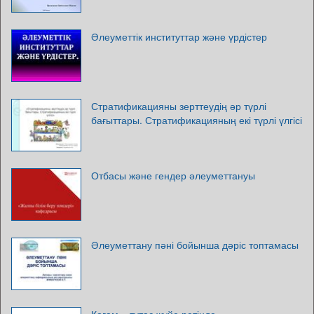
Әлеуметтік институттар және үрдістер
Стратификацияны зерттеудің әр түрлі
бағыттары. Стратификацияның екі түрлі үлгісі
Отбасы және гендер әлеуметтануы
Әлеуметтану пәні бойынша дәріс топтамасы
Қоғам – тұтас жүйе ретінде