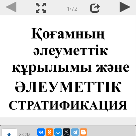
1/72
2.27M