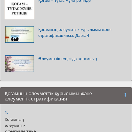
Қоғамның әлеуметтік құрылымы және
стратификациясы. Дәріс 4
Әлеуметтік теңсіздік қоғамның
Қоғамның әлеуметтік құрылымы және
әлеуметтік стратификация
1.
Қоғамның
әлеуметтік
құрылымы және