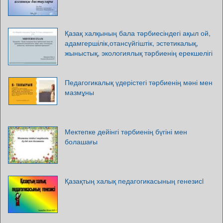
Қазақ халқының бала тәрбиесіндегі ақыл ой,
адамгершілік,отансүйгіштік, эстетикалық,
жыныстық, экологиялық тәрбиенің ерекшелігі
Педагогикалық үдерістегі тәрбиенің мәні мен
мазмұны
Мектепке дейінгі тәрбиенің бүгіні мен
болашағы
Қазақтың халық педагогикасының генезисi