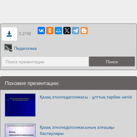
3.21M
Педагогика
Похожие презентации:
Қазақ этнопедагогикасы - ұлттық тәрбие негізі
Қазақ этнопедогогикасының алғашқы
бастаулары