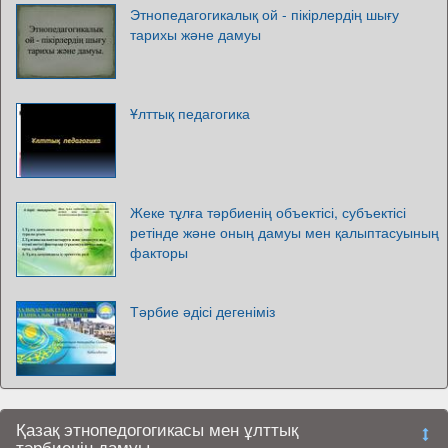
Этнопедагогикалық ой - пікірлердің шығу
тарихы және дамуы
Ұлттық педагогика
Жеке тұлға тәрбиенің объектісі, субъектісі
ретінде және оның дамуы мен қалыптасуының
факторы
Тәрбие әдісі дегеніміз
Қазақ этнопедогогикасы мен ұлттық
тәрбиенің дамуы