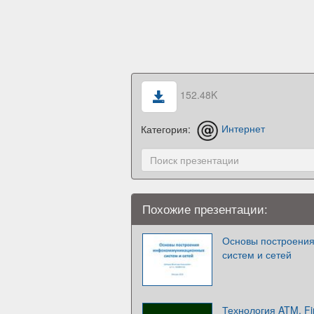
152.48K
Категория:
Интернет
Похожие презентации:
Основы построени
систем и сетей
Технология ATM, Fi