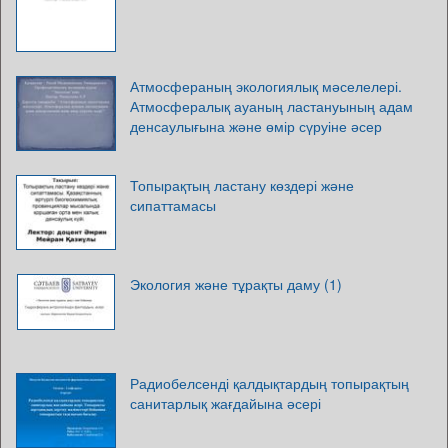
Атмосфераның экологиялық мәселелері.
Атмосфералық ауаның ластануының адам
денсаулығына және өмір сүруіне әсер
Топырақтың ластану көздері және
сипаттамасы
Экология және тұрақты даму (1)
Радиобелсенді қалдықтардың топырақтың
санитарлық жағдайына әсері