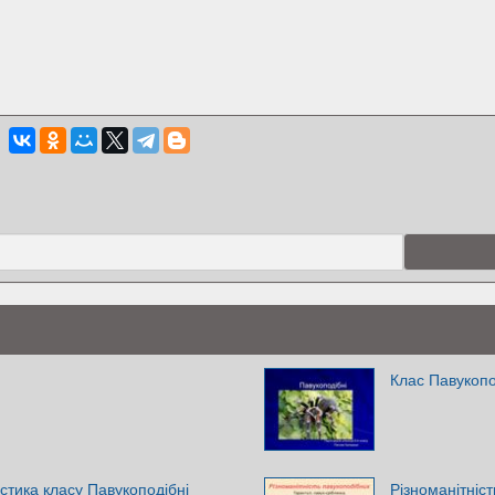
Клас Павукопо
стика класу Павукоподібні
Різноманітніс