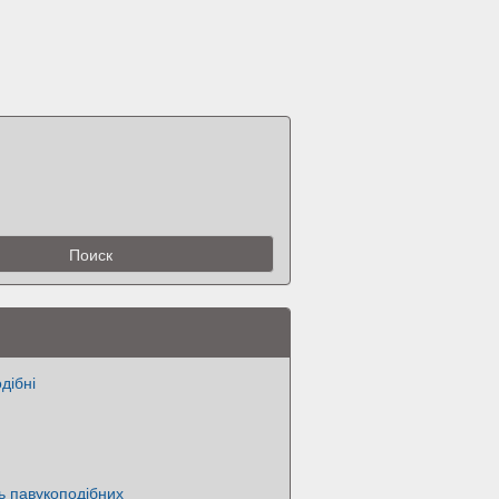
дібні
ть павукоподібних