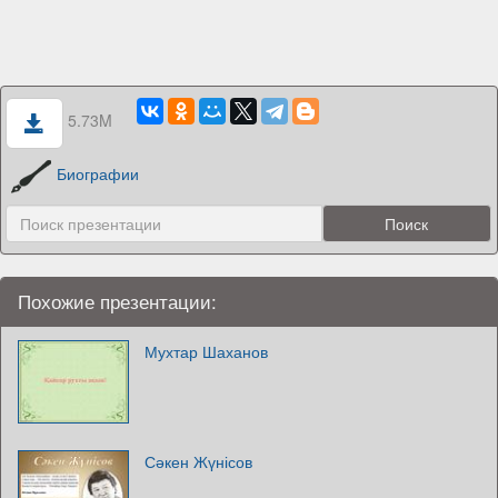
5.73M
Биографии
Похожие презентации:
Мухтар Шаханов
Сәкен Жүнісов