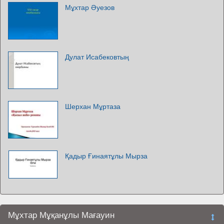
Мұхтар Әуезов
Дулат Исабековтың
Шерхан Мұртаза
Қадыр Ғинаятұлы Мырза
Мұхтар Мұқанұлы Мағауин