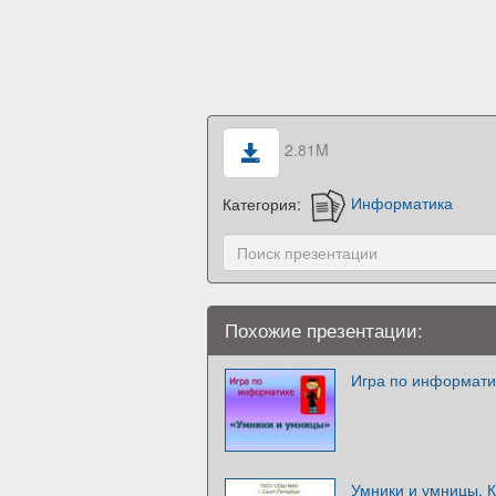
2.81M
Категория:
Информатика
Похожие презентации:
Игра по информати
Умники и умницы. 