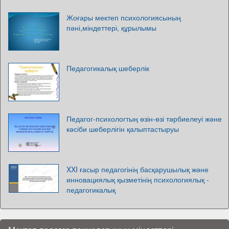
Жоғары мектеп психологиясының
пәні,міндеттері, құрылымы
Педагогикалық шеберлік
Педагог-психологтың өзін-өзі тәрбиелеуі және
кәсіби шеберлігін қалыптастыруы
XXI ғасыр педагогінің басқарушылық және
инновациялық қызметінің психологиялық -
педагогикалық