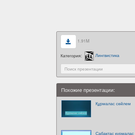
1.91M
Категория:
Лингвистика
Похожие презентации:
Құрмалас сөйлем
Сабақтас құрмалас