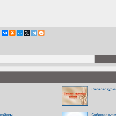
Салалас құрм
 сөйлем
Сабақтас құр