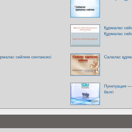
Құрмалас сөйл
Құрмалас сөйл
рмалас сөйлем синтаксисі
Салалас құрм
Пунктуация — 
белгі