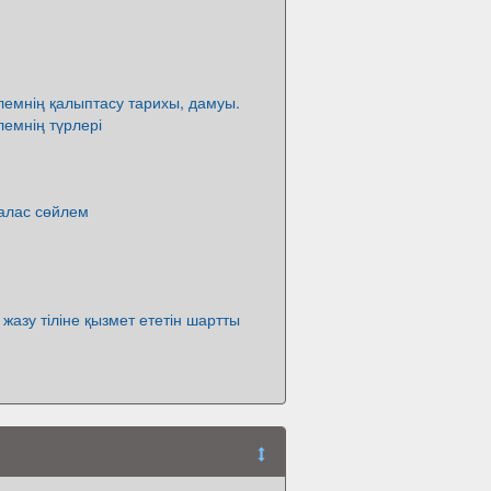
емнің қалыптасу тарихы, дамуы.
емнің түрлері
алас сөйлем
жазу тіліне қызмет ететін шартты