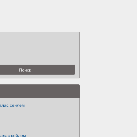
алас сөйлем
малас сөйлем