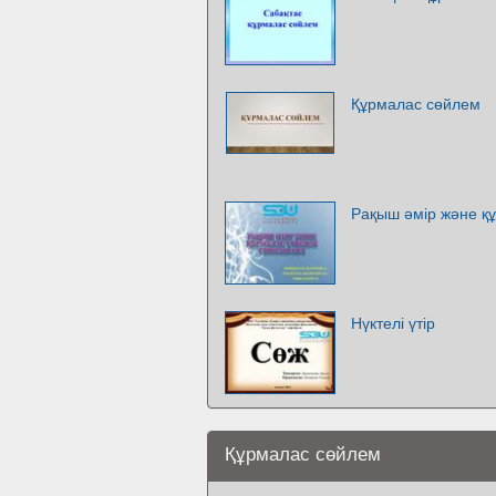
Құрмалас сөйлем
Рақыш әмір және құ
Нүктелі үтір
Құрмалас сөйлем