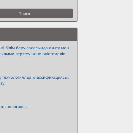
нгі білім беру саласында оқыту мен
ғылыми-зерттеу және әдістемелік
қ технологиялар классификациясы.
ыту
 технологиясы