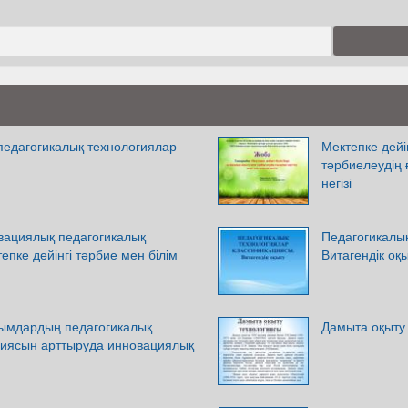
 педагогикалық технологиялар
Мектепке дейі
тәрбиелеудің 
негізі
ациялық педагогикалық
Педагогикалы
епке дейінгі тәрбие мен білім
Витагендік оқ
йымдардың педагогикалық
Дамыта оқыту
иясын арттыруда инновациялық