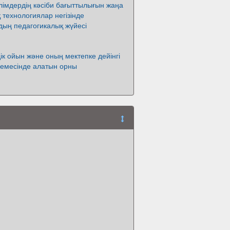
імдердің кәсіби бағыттылығын жаңа
 технологиялар негізінде
дың педагогикалық жүйесі
ік ойын және оның мектепке дейінгі
кемесінде алатын орны