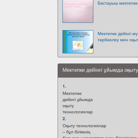
Бастауыш мектепке д
Мектепке дейінгі мү
тәрбиелеу мен оқыт
Мектепке дейінгі ұйымда оқыт
1.
Мектепке
дейінгі ұйымда
оқыту
технологиялар
2.
Оқыту технологиялар
– бұл білімнің
басымды мақсаттарымен біріктірілге