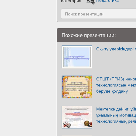
Категория:
Педагогика
Похожие презентации:
Оқыту үдерісіндері
ӨТШТ (ТРИЗ) иннов
технологиясын мект
беруде қолдану
Мектепке дейінгі ұ
ұжымының мотивац
технологияның рөлі