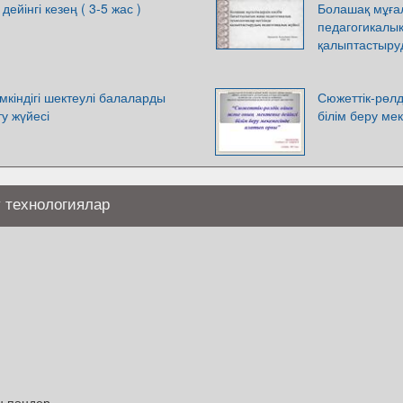
ейінгі кезең ( 3-5 жас )
Болашақ мұғал
педагогикалық
қалыптастыру
мкіндігі шектеулі балаларды
Сюжеттік-рөлд
у жүйесі
білім беру ме
у технологиялар
н пәндер