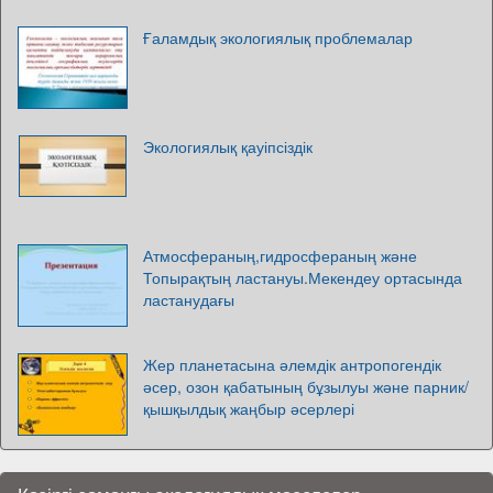
Ғаламдық экологиялық проблемалар
Экологиялық қауіпсіздік
Атмосфераның,гидросфераның және
Топырақтың ластануы.Мекендеу ортасында
ластанудағы
Жер планетасына әлемдік антропогендік
әсер, озон қабатының бұзылуы және парник/
қышқылдық жаңбыр әсерлері