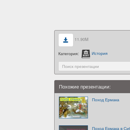
11.90M
Категория:
История
Похожие презентации:
Поход Ермака
Поход Ермака в Си