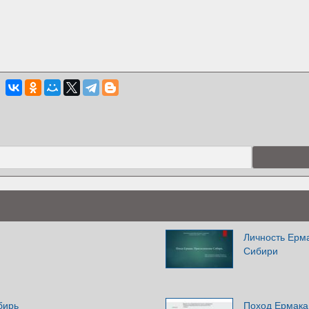
Личность Ерм
Сибири
бирь
Поход Ермака