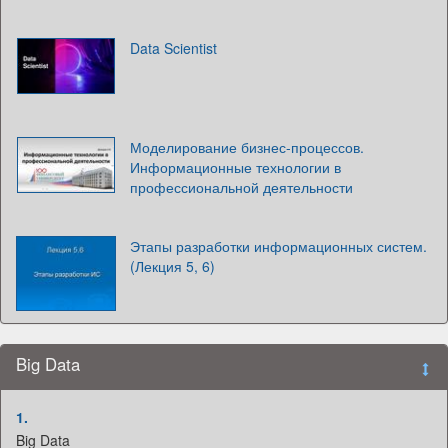
Data Scientist
Моделирование бизнес-процессов.
Информационные технологии в
профессиональной деятельности
Этапы разработки информационных систем.
(Лекция 5, 6)
Big Data
1.
Big Data