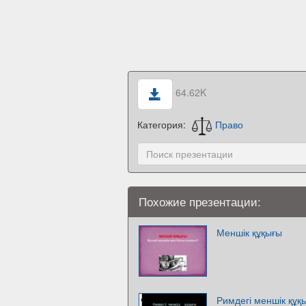
64.62K
Категория:
Право
Похожие презентации:
Меншік құқығы
Римдегі меншік құқ