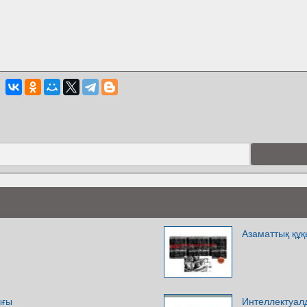
Азаматтық құқ
ығы
Интеллектуалд