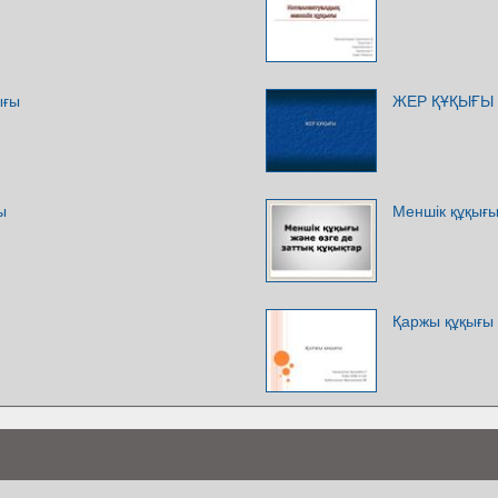
ығы
ЖЕР ҚҰҚЫҒЫ
ы
Меншік құқығы
Қаржы құқығы