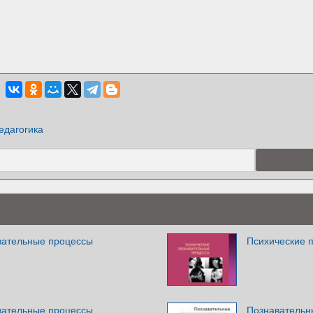
едагогика
вательные процессы
Психические 
вательные процессы
Познавательн