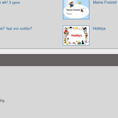
n wir! 3 урок
Meine Freizeit
as? Чьё это хобби?
Hobbys
thy.