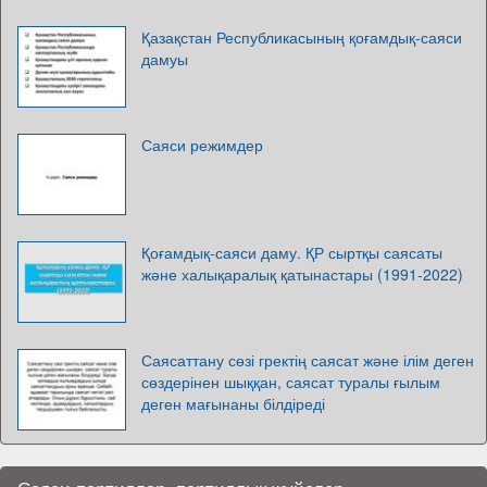
Қазақстан Республикасының қоғамдық-саяси
дамуы
Саяси режимдер
Қоғамдық-саяси даму. ҚР сыртқы саясаты
және халықаралық қатынастары (1991-2022)
Саясаттану сөзі гректің саясат және ілім деген
сөздерінен шыққан, саясат туралы ғылым
деген мағынаны білдіреді