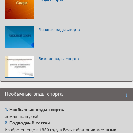
Лыжные виды спорта
Зимние виды спорта
Необычные виды спорта
1.
Необычные виды спорта.
Земля- наш дом!
2.
Подводный хоккей.
Изобретен еще в 1950 году в Великобритании местными