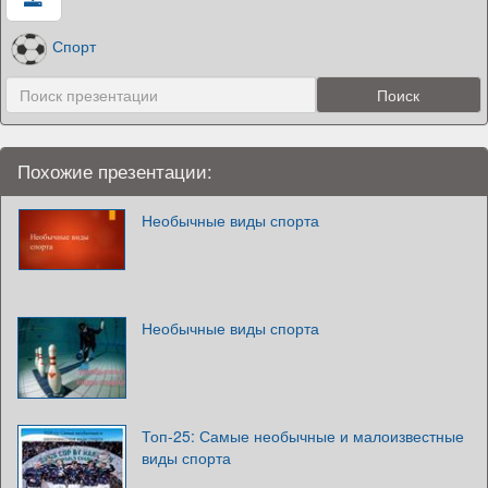
Спорт
Похожие презентации:
Необычные виды спорта
Необычные виды спорта
Топ-25: Самые необычные и малоизвестные
виды спорта