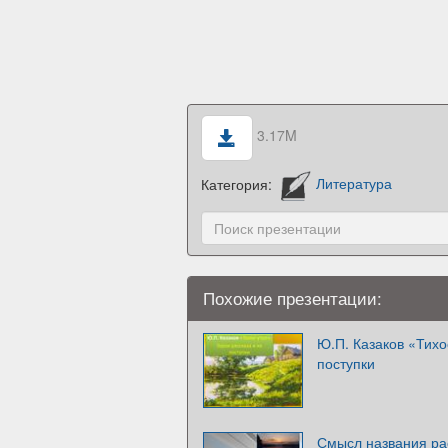
3.17M
Категория:
Литература
Похожие презентации:
Ю.П. Казаков «Тихо
поступки
Смысл названия ра