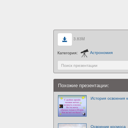
3.83M
Категория:
Астрономия
Похожие презентации:
История освоения 
Освоение космоса