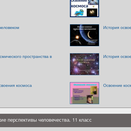
человеком
История освое
смического пространства в
История осво
своения космоса
Освоение кос
ие перспективы человечества. 11 класс