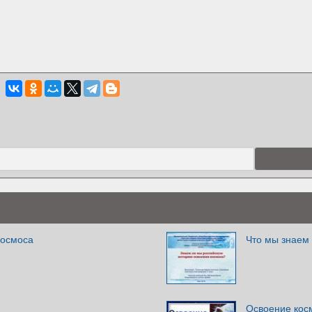
космоса
Что мы знаем 
Освоение кос