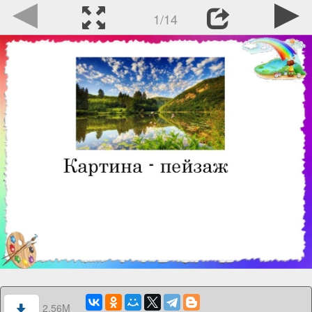
1/14
2.56M