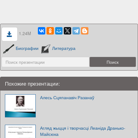
1.24M
Биографии
Литература
Похожие презентации:
Алесь Сцяпанавіч Разанаў
Агляд жыцця і творчасці Леаніда Дранько-
Майсюка