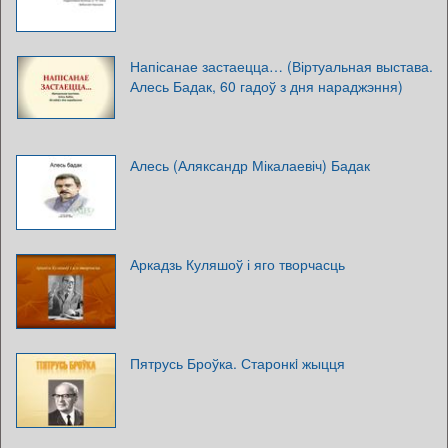
Напісанае застаецца… (Віртуальная выстава.
Алесь Бадак, 60 гадоў з дня нараджэння)
Алесь (Аляксандр Мікалаевіч) Бадак
Аркадзь Куляшоў і яго творчасць
Пятрусь Броўка. Старонкi жыцця