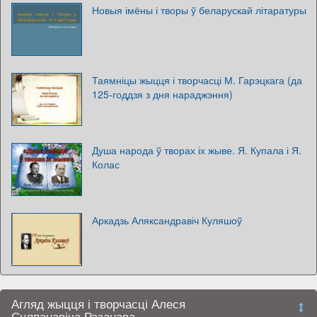
Новыя імёны і творы ў беларускай літаратуры
Таямніцы жыцця і творчасці М. Гарэцкага (да
125-годдзя з дня нараджэння)
Душа народа ў творах іх жыве. Я. Купала і Я.
Колас
Аркадзь Аляксандравіч Куляшоў
Агляд жыцця і творчасці Алеся
Сцяпанавіча Разанава