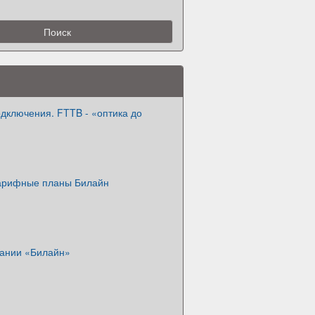
дключения. FTTB - «оптика до
арифные планы Билайн
пании «Билайн»