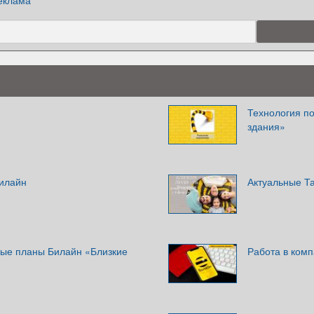
еклама
Технология по
здания»
илайн
Актуальные Т
ые планы Билайн «Близкие
Работа в ком