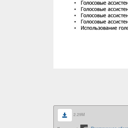
2.29M