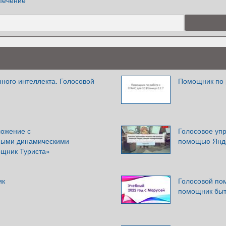
печение
ного интеллекта. Голосовой
Помощник по 
ложение с
Голосовое упр
ными динамическими
помощью Яндек
щник Туриста»
ик
Голосовой по
помощник быт