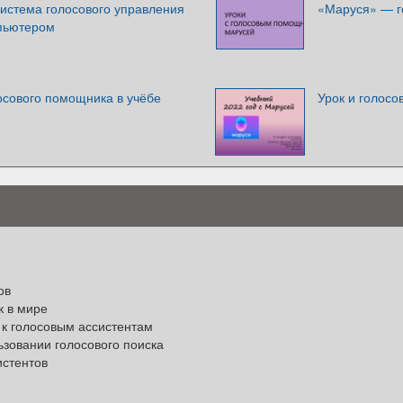
стема голосового управления
«Маруся» — г
пьютером
осового помощника в учёбе
Урок и голос
ов
к в мире
 к голосовым ассистентам
зовании голосового поиска
истентов