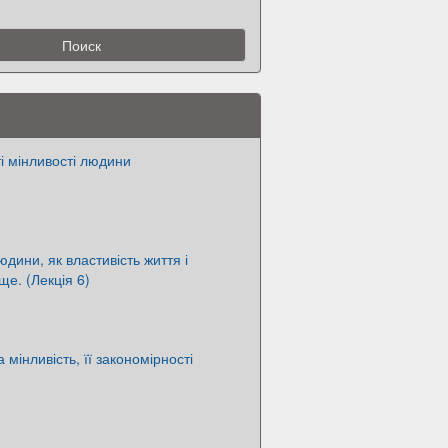
і мінливості людини
юдини, як властивість життя і
ще. (Лекція 6)
мінливість, її закономірності