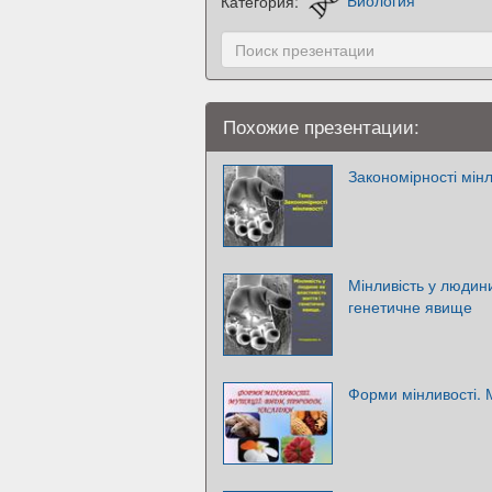
Категория:
Биология
Похожие презентации:
Закономірності мінл
Мінливість у людини
генетичне явище
Форми мінливості. М