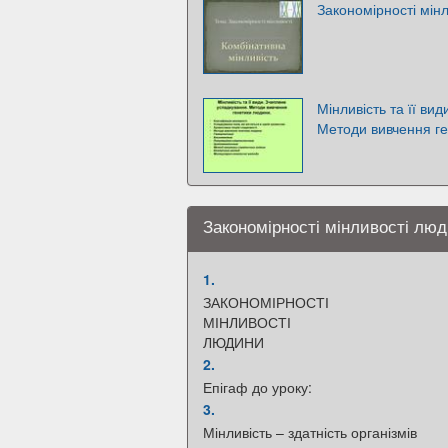
Закономірності мінл
Мінливість та її ви
Методи вивчення ге
Закономірності мінливості лю
1.
ЗАКОНОМІРНОСТІ
МІНЛИВОСТІ
ЛЮДИНИ
2.
Епігаф до уроку:
3.
Мінливість – здатність організмів