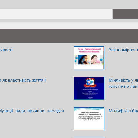
ивості
Закономірност
 як властивість життя і
Мінливість у л
генетичне яви
утації: види, причини, наслідки
Модифікаційна 