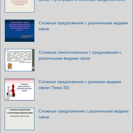
Сложное предложение с различными видами
связи
Сложные (многочленные ) предложения с
различными видами связи
Сложное предложение с разными видами
связи (Тема 33)
Сложные предложения с различными видами
связи