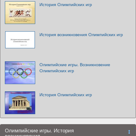
История Олимпийских игр
История возникновения Олимпийских игр
Олимпийские игры. Возникновение
Олимпийских игр
История Олимпийских игр
Олимпийские игры. История
возникновения