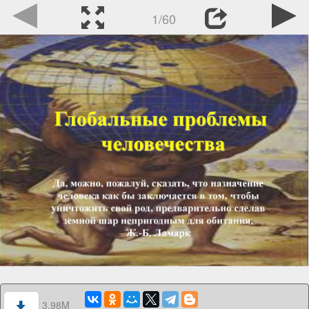
1/60
3.98M