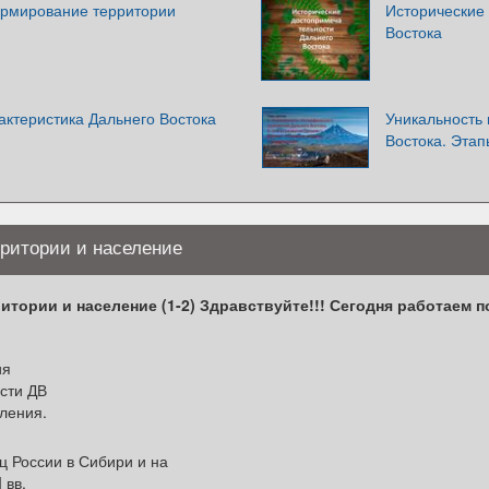
ормирование территории
Исторические
Востока
актеристика Дальнего Востока
Уникальность
Востока. Этап
рритории и население
тории и население (1-2) Здравствуйте!!! Сегодня работаем по
ия
сти ДВ
ления.
 России в Сибири и на
 вв.