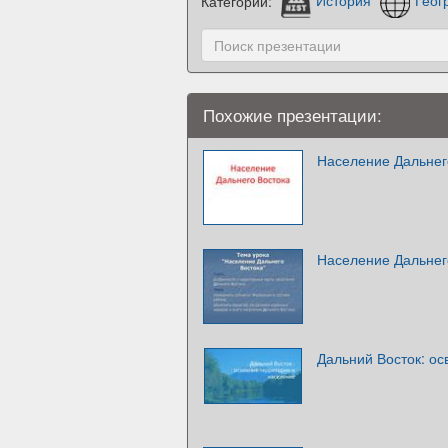
Категории:
История
Геог
Похожие презентации:
Население Дальнег
Население Дальнег
Дальний Восток: ос