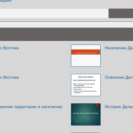
рафия
о Востока
Население Дал
о Востока
Освоение Дал
воение территории и население
История Дальн