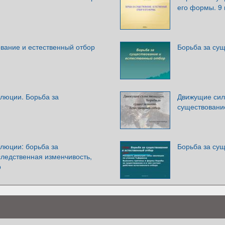
его формы. 9 
вание и естественный отбор
Борьба за сущ
люции. Борьба за
Движущие сил
существовани
люции: борьба за
Борьба за сущ
следственная изменчивость,
р