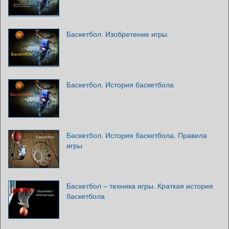
Баскетбол. Изобретение игры
Баскетбол. История баскетбола
Баскетбол. История баскетбола. Правила
игры
Баскетбол – техника игры. Краткая история
баскетбола