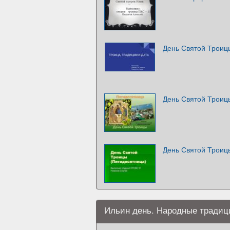
День Святой Троиц
День Святой Троиц
День Святой Троиц
Ильин день. Народные традиц