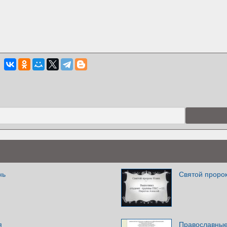
нь
Святой проро
я
Православные