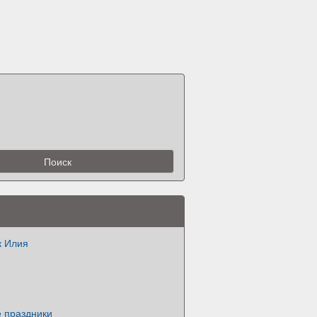
к Илия
 праздники