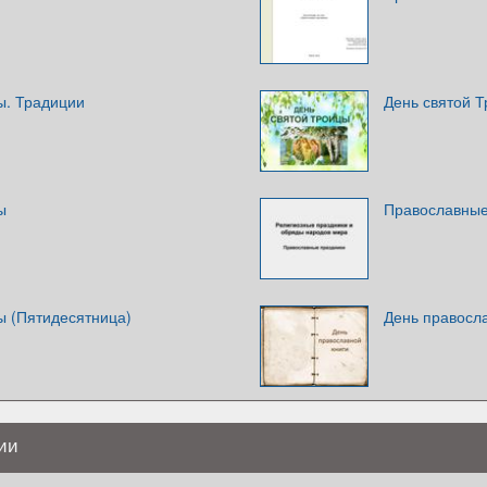
ы. Традиции
День святой 
ы
Православные
ы (Пятидесятница)
День правосла
ии