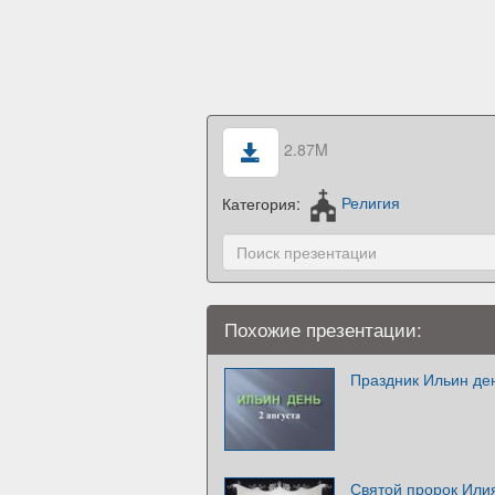
2.87M
Категория:
Религия
Похожие презентации:
Праздник Ильин де
Святой пророк Или