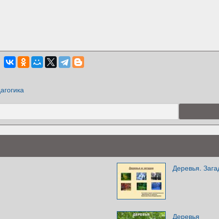
агогика
Деревья. Зага
Деревья