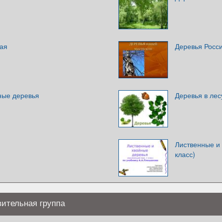
рая
Деревья Росс
ные деревья
Деревья в лес
Лиственные и
класс)
вительная группа