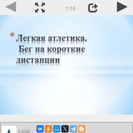
1/16
2.85M