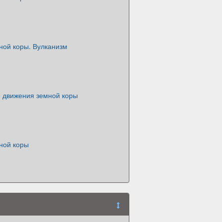
ной коры. Вулканизм
е движения земной коры
ной коры