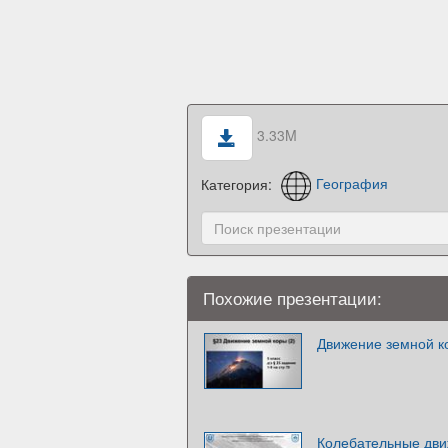
3.33M
Категория:
География
Похожие презентации:
Движение земной ко
Колебательные дви