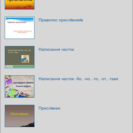
Правопис прислiвникiв
Написання часток
Написання часток -бо, -но, -то, -от, -таки
Прислівник