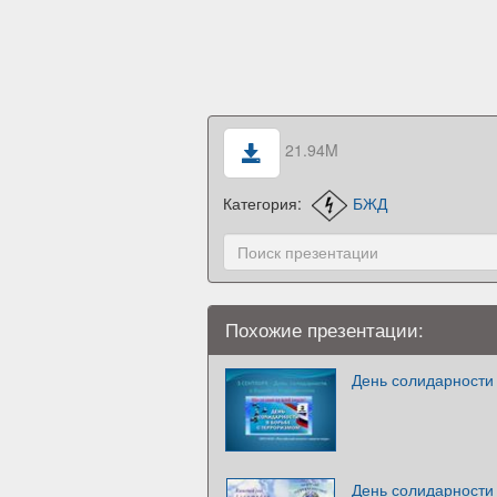
21.94M
Категория:
БЖД
Похожие презентации:
День солидарности
День солидарности