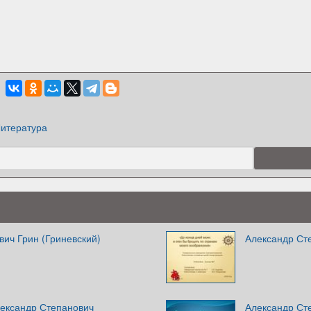
итература
ич Грин (Гриневский)
Александр Ст
лександр Степанович
Александр Ст