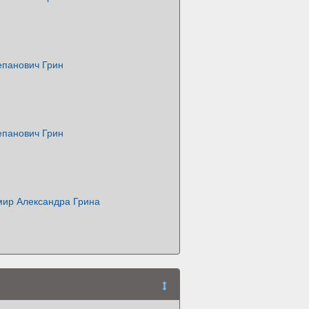
епанович Грин
епанович Грин
ир Александра Грина