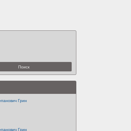
епанович Грин
епанович Грин