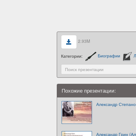
2.93M
Категории:
Биографии
Л
Похожие презентации:
Александр Степанов
Александр Грин (А