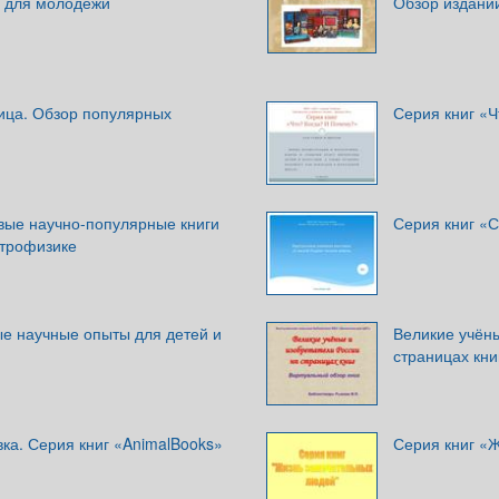
г для молодежи
Обзор издани
ица. Обзор популярных
Серия книг «Ч
овые научно-популярные книги
Серия книг «
строфизике
ые научные опыты для детей и
Великие учёны
страницах кни
ка. Серия книг «AnimalBooks»
Серия книг «Ж