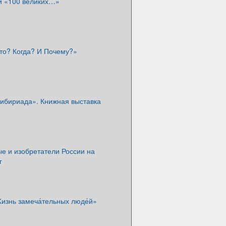
й «100 великих…»
то? Когда? И Почему?»
Сибириада». Книжная выставка
е и изобретатели России на
г
изнь замеча́тельных люде́й»