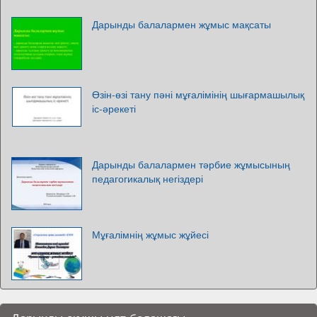
Дарынды балалармен жұмыс мақсаты
Өзін-өзі тану пәні мұғалімінің шығармашылық
іс-әрекеті
Дарынды балалармен тәрбие жұмысының
педагогикалық негіздері
Мұғалімнің жұмыс жұйесі