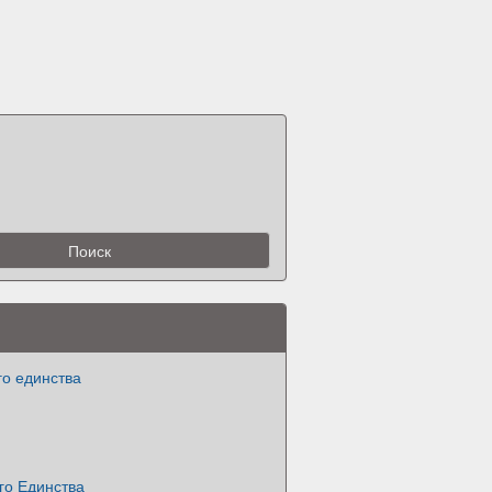
го единства
го Единства