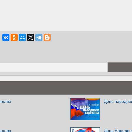
инства
День народно
инства
День Народно