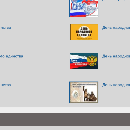
инства
День народно
го единства
День народно
инства
День народно