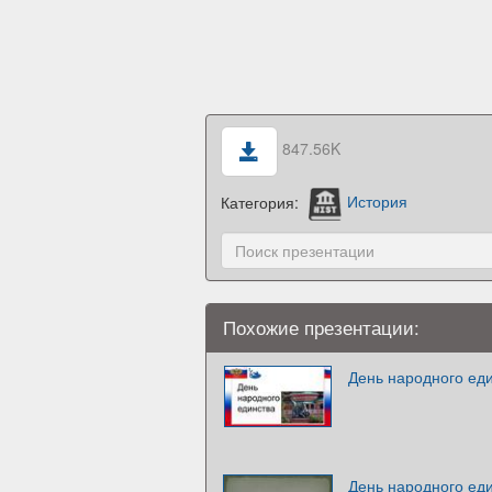
847.56K
Категория:
История
Похожие презентации:
День народного ед
День народного ед