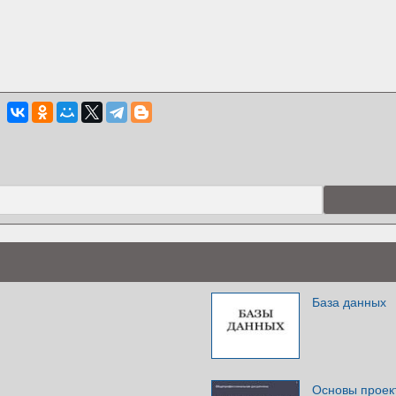
База данных
Основы проек