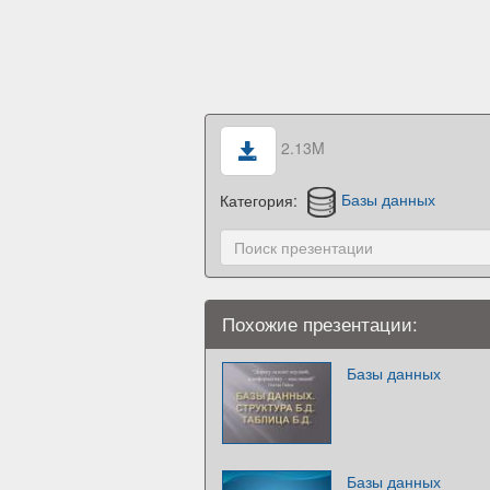
2.13M
Категория:
Базы данных
Похожие презентации:
Базы данных
Базы данных