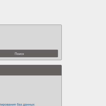
тирования баз данных