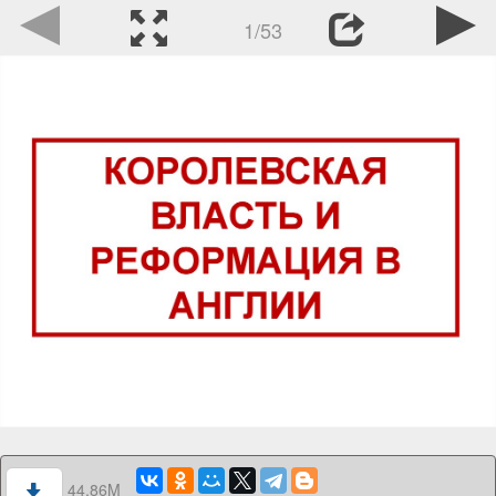
1/53
44.86M