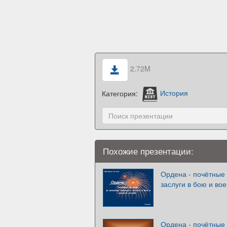
2.72M
Категория:
История
Похожие презентации:
Ордена - почётные 
заслуги в бою и во
Ордена - почётные 