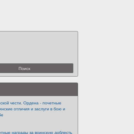
ской чести. Ордена - почетные
инские отличия и заслуги в бою и
бе
тные награды за воинскую доблесть