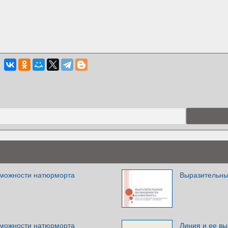
зможности натюрморта
Выразительны
зможности натюрморта
Линия и ее в