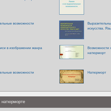
тельные возможности
Выразительны
искусства. Язы
иси в изображении жанра
Возможности 
натюрморт
тельные возможности
Натюрморт
в натюрморте